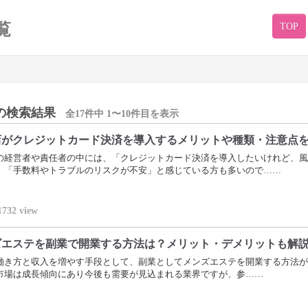
覧
TOP
の検索結果
全17件中 1〜10件目を表示
店がクレジットカード決済を導入するメリットや種類・注意点
の経営者や責任者の中には、「クレジットカード決済を導入したいけれど、風
」「手数料やトラブルのリスクが不安」と感じている方も多いので……
1732
view
ズエステを副業で開業する方法は？メリット・デメリットも解
働き方と収入を増やす手段として、副業としてメンズエステを開業する方法が
市場は成長傾向にあり今後も需要が見込まれる業界ですが、参……