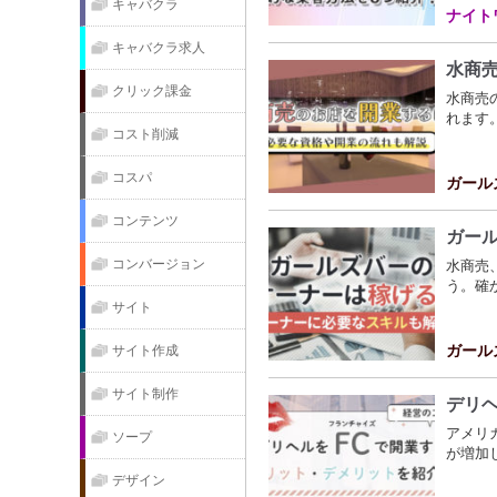
キャバクラ
ナイト
キャバクラ求人
水商
クリック課金
水商売
れます
コスト削減
コスパ
ガール
コンテンツ
ガー
コンバージョン
水商売
う。確
サイト
ガール
サイト作成
サイト制作
デリ
アメリ
ソープ
が増加
デザイン