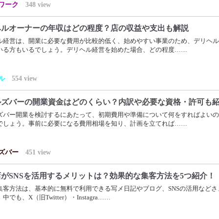
ワーク
348
view
ヘルオーナーの年収はどの程度？店の収益や支出も解説
ル経営は、開業に必要な費用が比較的低く、始めやすい事業のため、デリヘル
いる方もいるでしょう。デリヘル経営を始めた場合、どの程度……
ル
554
view
ルズバーの開業資金はどのくらい？内訳や必要な資格・許可も
ズバー開業を検討するにあたって、初期費用や準備について何をすればよいの
でしょう。事前に必要になる費用相場を知り、計画を立てれば……
ズバー
451
view
がSNSを活用するメリットは？効果的な集客方法を5つ紹介！
集客方法は、基本的に無料で利用できる写メ日記やブログ、SNSの活用などさ
でも、X（旧Twitter）・Instagra……