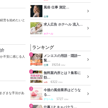
風俗 仕事 測定…
仕事
経営を始めたいと
求人広告 ホテヘル 流入…
ホテヘル
ランキング
紹介
1
メンエスの用語・隠語一
か不安に感じる人
覧…
19254
仕事
view
2
無料案内所とは？集客に
効…
6322
web
view
3
今後の風俗業界はどうな
まざまな手法があ
る…
5727
デリヘル
view
4
仕事 LP キャバクラ…