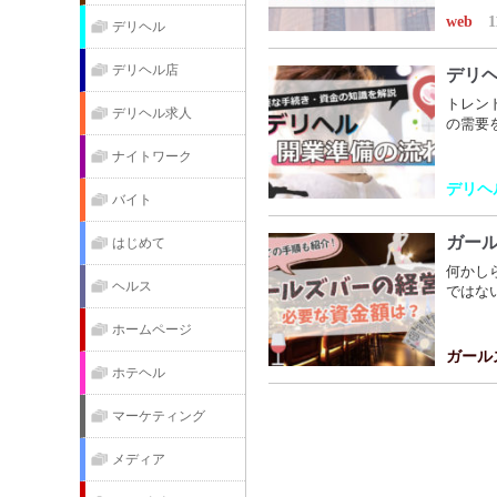
web
1
デリヘル
デリヘル店
デリ
トレン
デリヘル求人
の需要
ナイトワーク
デリヘ
バイト
ガー
はじめて
何かし
ヘルス
ではな
ホームページ
ガール
ホテヘル
マーケティング
メディア