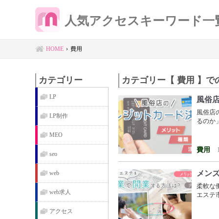
人気アクセスキーワード一
HOME
費用
カテゴリー
カテゴリー【 費用 】で
LP
風俗
風俗店
LP制作
るのか
MEO
費用
seo
メン
web
柔軟な
web求人
エステ
アクセス