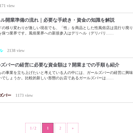
171
view
ヘル開業準備の流れ｜必要な手続き・資金の知識を解説
ドの移り変わりが激しい現在でも、「性」を商品とした性風俗店は流行り廃り
を保つ業界です。風俗業界への新規参入はデリヘル（デリバリ……
ル
2138
view
ルズバーの経営に必要な資金額は？開業までの手順も紹介
らの事業を立ち上げたいと考えている人の中には、ガールズバーの経営に興味
いでしょうか。比較的新しい形態のお店であるガールズバーは……
ズバー
1173
view
1 / 2
1
2
»