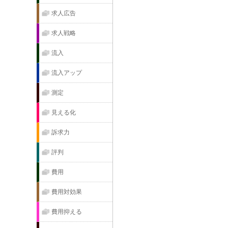
求人広告
求人戦略
流入
流入アップ
測定
見える化
訴求力
評判
費用
費用対効果
費用抑える