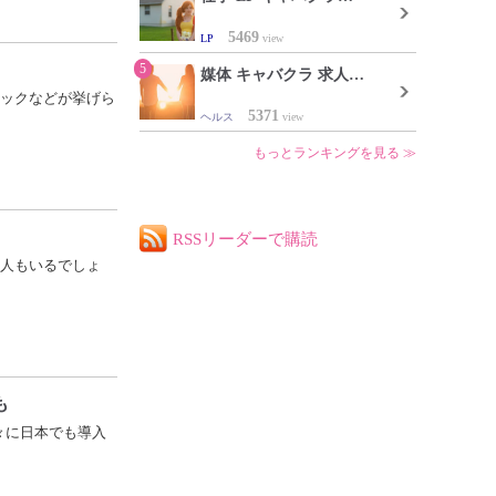
5469
LP
view
5
媒体 キャバクラ 求人…
ックなどが挙げら
5371
ヘルス
view
もっとランキングを見る ≫
RSSリーダーで購読
人もいるでしょ
も
々に日本でも導入