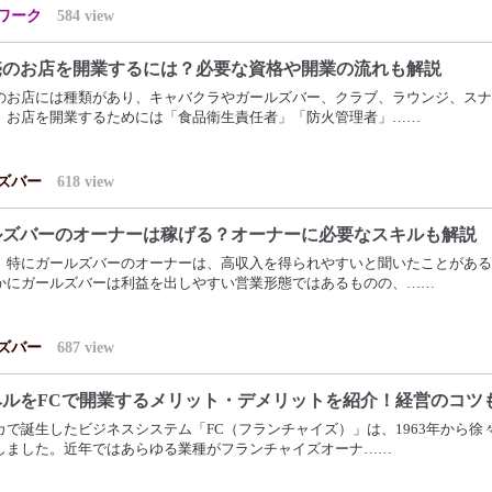
ワーク
584
view
売のお店を開業するには？必要な資格や開業の流れも解説
のお店には種類があり、キャバクラやガールズバー、クラブ、ラウンジ、スナ
。お店を開業するためには「食品衛生責任者」「防火管理者」……
ズバー
618
view
ルズバーのオーナーは稼げる？オーナーに必要なスキルも解説
、特にガールズバーのオーナーは、高収入を得られやすいと聞いたことがある
かにガールズバーは利益を出しやすい営業形態ではあるものの、……
ズバー
687
view
ヘルをFCで開業するメリット・デメリットを紹介！経営のコツ
カで誕生したビジネスシステム「FC（フランチャイズ）」は、1963年から徐
しました。近年ではあらゆる業種がフランチャイズオーナ……